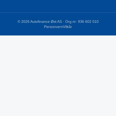
©
2026
Autofinance Øst AS
· Org.nr:
936 602 010
Personvern
Vilkår