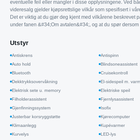
eventuelle feil eller mangler i disse opplysningene. Ved bå
videresalg gjelder kjøpsrettslige vilkår som spesifisert i vå
Det er viktig at du gjør deg kjent med vilkårene beskrevet
under fanen &#34;Om avtalen&#34;, og at du spør dersom n
Utstyr
Antiskrens
Antispinn
Auto hold
Blindsoneassistent
Bluetooth
Cruisekontroll
Dekktrykksovervåkning
El-sidespeil m. var
Elektrisk sete u. memory
Elektriske speil
Filholderassistent
Fjernlysassistent
Gjenfinningssystem
Isofix
Justerbar korsryggstøtte
Kjørecomputer
Klimaanlegg
Kupévarmer
Kurvelys
LED-lys