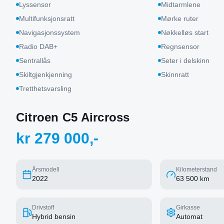
Lyssensor
Midtarmlene
Multifunksjonsratt
Mørke ruter
Navigasjonssystem
Nøkkelløs start
Radio DAB+
Regnsensor
Sentrallås
Seter i delskinn
Skiltgjenkjenning
Skinnratt
Tretthetsvarsling
Citroen C5 Aircross
kr 279 000,-
Årsmodell
Kilometerstand
2022
63 500 km
Drivstoff
Girkasse
Hybrid bensin
Automat