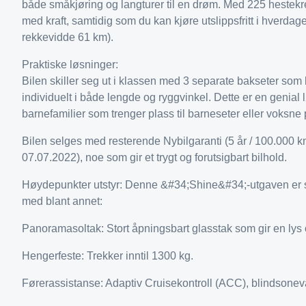
både småkjøring og langturer til en drøm. Med 225 hestekref
med kraft, samtidig som du kan kjøre utslippsfritt i hverd
rekkevidde 61 km).
Praktiske løsninger:
Bilen skiller seg ut i klassen med 3 separate bakseter som 
individuelt i både lengde og ryggvinkel. Dette er en genial 
barnefamilier som trenger plass til barneseter eller voksne 
Bilen selges med resterende Nybilgaranti (5 år / 100.000 km
07.07.2022), noe som gir et trygt og forutsigbart bilhold.
Høydepunkter utstyr: Denne &#34;Shine&#34;-utgaven er sv
med blant annet:
Panoramasoltak: Stort åpningsbart glasstak som gir en lys o
Hengerfeste: Trekker inntil 1300 kg.
Førerassistanse: Adaptiv Cruisekontroll (ACC), blindsonevar