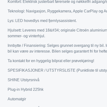
Komfort: Elektrisk justerbart førersete og nøkkelfri adgang/s
Teknologi: Navigasjon, Ryggekamera, Apple CarPlay og An
Lys: LED hovedlys med fjernlysassistent.
Hjulsett: Leveres med 18&#34; originale Citroën aluminiu
sommer- og vinterhjul.
Innbytte / Finansiering: Selges grunnet overgang til ny bil. I
bil kan være av interesse. Bilen selges garantert fri for hefte
Ta kontakt for en hyggelig bilprat eller prøvekjøring!
SPESIFIKASJONER / UTSTYRSLISTE (Punktliste til utstyrs
SHINE Utstyrsnivå
Plug-in Hybrid 225hk
Automatgir