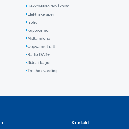
Dekktrykksovervåkning
Elektriske speil
Isofix
Kupévarmer
Midtarmlene
Oppvarmet ratt
Radio DAB+
Sideairbager
Tretthetsvarsling
er
Kontakt