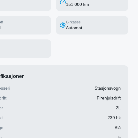
151 000 km
ff
Girkasse
l
Automat
fikasjoner
sseri
Stasjonsvogn
rift
Firehjulsdrift
or
2L
kt
239 hk
ge
Blå
r
5