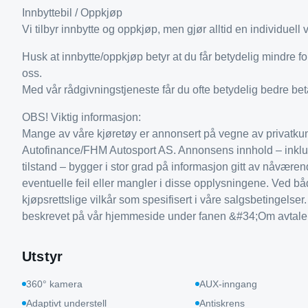
Innbyttebil / Oppkjøp
Vi tilbyr innbytte og oppkjøp, men gjør alltid en individuell 
Husk at innbytte/oppkjøp betyr at du får betydelig mindre f
oss.
Med vår rådgivningstjeneste får du ofte betydelig bedre beta
OBS! Viktig informasjon:
Mange av våre kjøretøy er annonsert på vegne av privatkund
Autofinance/FHM Autosport AS. Annonsens innhold – inklude
tilstand – bygger i stor grad på informasjon gitt av nåværend
eventuelle feil eller mangler i disse opplysningene. Ved bå
kjøpsrettslige vilkår som spesifisert i våre salgsbetingelser
beskrevet på vår hjemmeside under fanen &#34;Om avtalen&
Utstyr
360° kamera
AUX-inngang
Adaptivt understell
Antiskrens