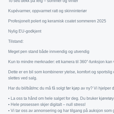
To sett dekk på felg – sommer og vinter
Kupévarmer, oppvarmet ratt og skinninteriør
Profesjonelt polert og keramisk coatet sommeren 2025
Nylig EU-godkjent
Tilstand:
Meget pen stand både innvendig og utvendig
Kun to mindre merknader: ett kamera til 360°-funksjon kan v
Dette er en bil som kombinerer ytelse, komfort og sportslig d
slettes ved salg.
Har du bil/båt/mc du må få solgt før kjøp av ny? Vi hjelper 
• La oss ta hånd om hele salget for deg. Du bruker kjøretøy
• Hele prosessen skjer digitalt – null stress!
• Vi tar oss av annonsering og har tilgang på auksjon som 