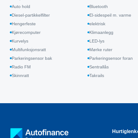
Auto hold
Bluetooth
Diesel-partikkelfilter
El-sidespeil m. varme
Hengerfeste
elektrisk
Kjørecomputer
Klimaanlegg
Kurvelys
LED-lys
Multifunksjonsratt
Mørke ruter
Parkeringsensor bak
Parkeringsensor foran
Radio FM
Sentrallås
Skinnratt
Takrails
Hurtiglenk