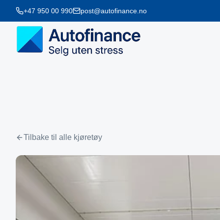
+47 950 00 990
post@autofinance.no
Tilbake til alle kjøretøy