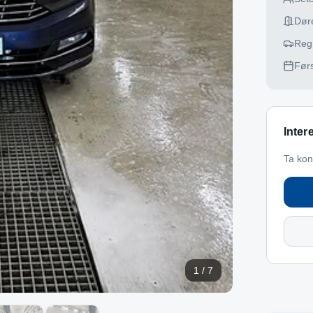
Dør
Reg
Førs
Inter
Ta kon
1
/
7