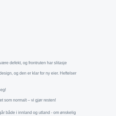
ære defekt, og frontruten har slitasje
esign, og den er klar for ny eier. Heftelser
deg!
et som normalt – vi gjør resten!
går både i innland og utland - om ønskelig