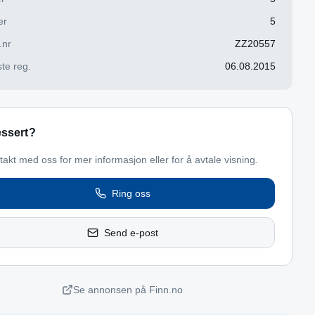
er
5
.nr
ZZ20557
te reg.
06.08.2015
essert?
takt med oss for mer informasjon eller for å avtale visning.
Ring oss
Send e-post
Se annonsen på Finn.no