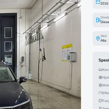
2016
Drivsto
Diese
Sted
Alta
Spesi
Karo
Hjuld
Mot
Effe
Far
Sete