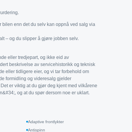
vurdering.
or bilen enn det du selv kan oppnå ved salg via
lt – og du slipper å gjøre jobben selv.
e eller tredjepart, og ikke eid av
rt beskrivelse av servicehistorikk og teknisk
e eller tidligere eier, og vi tar forbehold om
de formidling og videresalg gjelder
. Det er viktig at du gjør deg kjent med vilkårene
#34;, og at du spør dersom noe er uklart.
Adaptive frontlykter
Antispinn