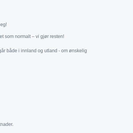
deg!
et som normalt – vi gjør resten!
går både i innland og utland - om ønskelig
tnader.