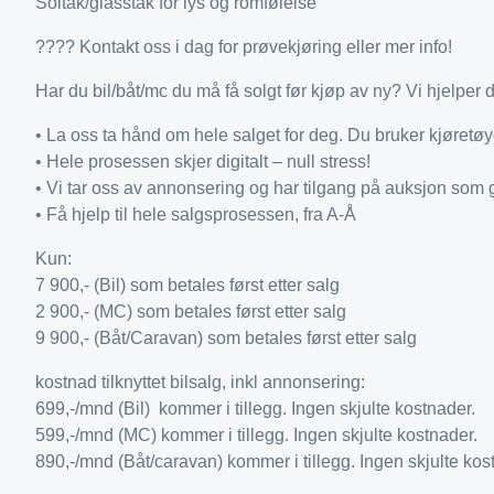
Soltak/glasstak for lys og romfølelse
???? Kontakt oss i dag for prøvekjøring eller mer info!
Har du bil/båt/mc du må få solgt før kjøp av ny? Vi hjelper 
• La oss ta hånd om hele salget for deg. Du bruker kjøretøy
• Hele prosessen skjer digitalt – null stress!
• Vi tar oss av annonsering og har tilgang på auksjon som 
• Få hjelp til hele salgsprosessen, fra A-Å
Kun:
7 900,- (Bil) som betales først etter salg
2 900,- (MC) som betales først etter salg
9 900,- (Båt/Caravan) som betales først etter salg
kostnad tilknyttet bilsalg, inkl annonsering:
699,-/mnd (Bil) kommer i tillegg. Ingen skjulte kostnader.
599,-/mnd (MC) kommer i tillegg. Ingen skjulte kostnader.
890,-/mnd (Båt/caravan) kommer i tillegg. Ingen skjulte kos