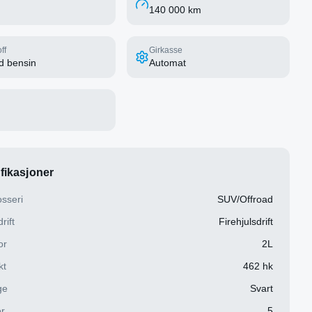
140 000 km
ff
Girkasse
d bensin
Automat
fikasjoner
sseri
SUV/Offroad
rift
Firehjulsdrift
or
2L
kt
462 hk
ge
Svart
r
5