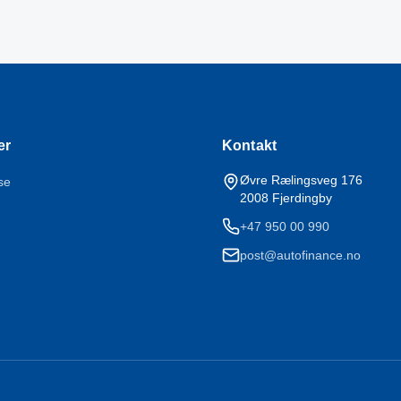
er
Kontakt
Øvre Rælingsveg 176
se
2008
Fjerdingby
+47 950 00 990
post@autofinance.no