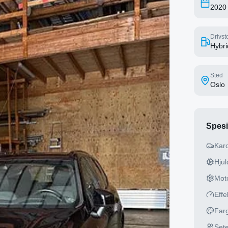
2020
Drivsto
Hybri
Sted
Oslo
Spesi
Karo
Hjuld
Mot
Effe
Far
Sete