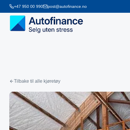
+47 950 00 990
post@autofinance.no
Tilbake til alle kjøretøy