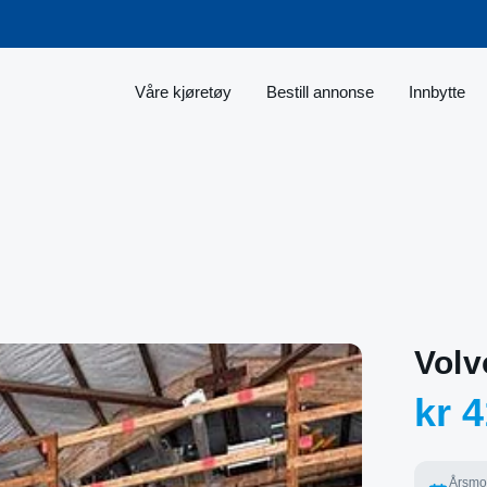
Våre kjøretøy
Bestill annonse
Innbytte
Volv
kr 4
Årsmo