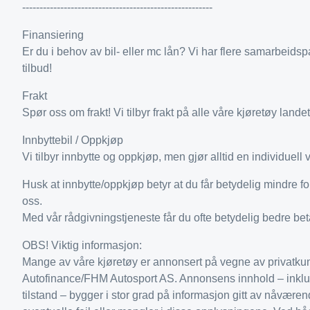
-------------------------------------------------------
Finansiering
Er du i behov av bil- eller mc lån? Vi har flere samarbeidsp
tilbud!
Frakt
Spør oss om frakt! Vi tilbyr frakt på alle våre kjøretøy landet
Innbyttebil / Oppkjøp
Vi tilbyr innbytte og oppkjøp, men gjør alltid en individuell 
Husk at innbytte/oppkjøp betyr at du får betydelig mindre f
oss.
Med vår rådgivningstjeneste får du ofte betydelig bedre beta
OBS! Viktig informasjon:
Mange av våre kjøretøy er annonsert på vegne av privatkund
Autofinance/FHM Autosport AS. Annonsens innhold – inklude
tilstand – bygger i stor grad på informasjon gitt av nåværend