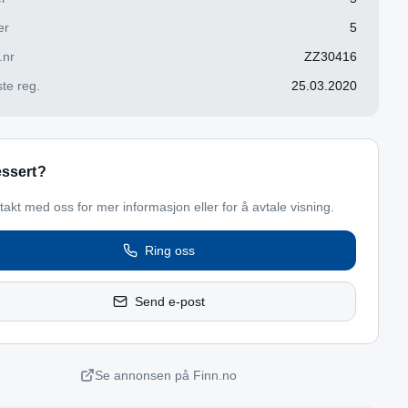
er
5
.nr
ZZ30416
te reg.
25.03.2020
essert?
takt med oss for mer informasjon eller for å avtale visning.
Ring oss
Send e-post
Se annonsen på Finn.no