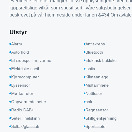
eventuelle feil eller mangler i disse opplysningene. Ved bå
kjøpsrettslige vilkår som spesifisert i våre salgsbetingelser
beskrevet på vår hjemmeside under fanen &#34;Om avtalen&
Utstyr
Alarm
Antiskrens
Auto hold
Bluetooth
El-sidespeil m. varme
Elektrisk bakluke
Elektriske speil
Isofix
Kjørecomputer
Klimaanlegg
Lyssensor
Midtarmlene
Mørke ruter
Nettleser
Oppvarmede seter
bak
Radio DAB+
Regnsensor
Seter i helskinn
Skiltgjenkjenning
Soltak/glasstak
Sportsseter