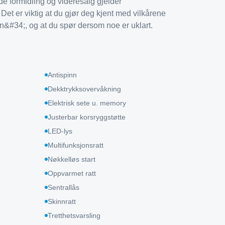
de formidling og videresalg gjelder
. Det er viktig at du gjør deg kjent med vilkårene
#34;, og at du spør dersom noe er uklart.
Antispinn
Dekktrykksovervåkning
Elektrisk sete u. memory
Justerbar korsryggstøtte
LED-lys
Multifunksjonsratt
Nøkkelløs start
Oppvarmet ratt
Sentrallås
Skinnratt
Tretthetsvarsling