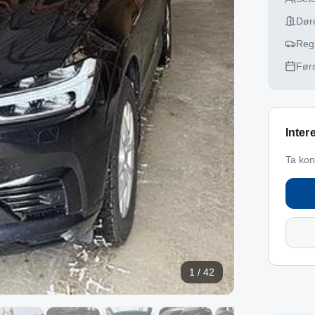
Dør
Reg
Førs
Inter
Ta kon
1
/
42