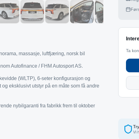
Førs
Inter
Ta kon
rama, massasje, luftfjæring, norsk bil
ennom Autofinance / FHM Autosport AS.
kevidde (WLTP), 6-seter konfigurasjon og
 og eksklusivt utstyr på en måte som få andre
nde nybilgaranti fra fabrikk frem til oktober
Try
Vi 