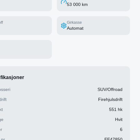
53 000 km
ff
Girkasse
Automat
fikasjoner
sseri
SUV/Offroad
rift
Firehjulsdrift
kt
551 hk
ge
Hvit
r
6
.nr
EE47850