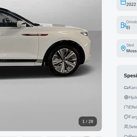
2022
Drivsto
El
Sted
Moss
Spesi
Karo
Hjuld
Effe
Far
1
/
28
Sete
Reg