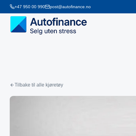
+47 950 00 990
post@autofinance.no
Tilbake til alle kjøretøy