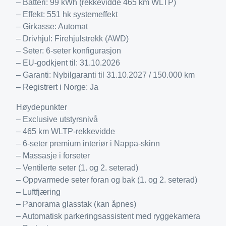
– Batteri: 99 kWh (rekkevidde 465 km WLTP)
– Effekt: 551 hk systemeffekt
– Girkasse: Automat
– Drivhjul: Firehjulstrekk (AWD)
– Seter: 6-seter konfigurasjon
– EU-godkjent til: 31.10.2026
– Garanti: Nybilgaranti til 31.10.2027 / 150.000 km
– Registrert i Norge: Ja
Høydepunkter
– Exclusive utstyrsnivå
– 465 km WLTP-rekkevidde
– 6-seter premium interiør i Nappa-skinn
– Massasje i forseter
– Ventilerte seter (1. og 2. seterad)
– Oppvarmede seter foran og bak (1. og 2. seterad)
– Luftfjæring
– Panorama glasstak (kan åpnes)
– Automatisk parkeringsassistent med ryggekamera