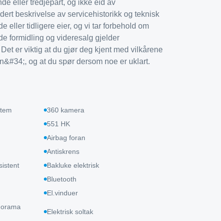
e eller tredjepart, og ikke eid av
rt beskrivelse av servicehistorikk og teknisk
e eller tidligere eier, og vi tar forbehold om
de formidling og videresalg gjelder
. Det er viktig at du gjør deg kjent med vilkårene
#34;, og at du spør dersom noe er uklart.
stem
360 kamera
551 HK
Airbag foran
Antiskrens
istent
Bakluke elektrisk
Bluetooth
El.vinduer
anorama
Elektrisk soltak