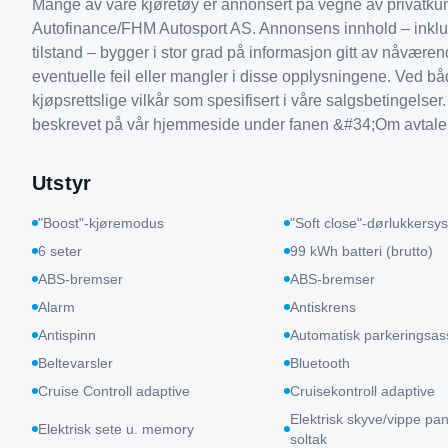
Mange av våre kjøretøy er annonsert på vegne av privatkund
Autofinance/FHM Autosport AS. Annonsens innhold – inklude
tilstand – bygger i stor grad på informasjon gitt av nåværend
eventuelle feil eller mangler i disse opplysningene. Ved bå
kjøpsrettslige vilkår som spesifisert i våre salgsbetingelser
beskrevet på vår hjemmeside under fanen &#34;Om avtalen&
Utstyr
"Boost"-kjøremodus
"Soft close"-dørlukkersy
6 seter
99 kWh batteri (brutto)
ABS-bremser
ABS-bremser
Alarm
Antiskrens
Antispinn
Automatisk parkeringsass
Beltevarsler
Bluetooth
Cruise Controll adaptive
Cruisekontroll adaptive
Elektrisk skyve/vippe p
Elektrisk sete u. memory
soltak