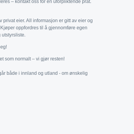
eres – kontakt oss for en uforpliktende prat.
ivat eier. All informasjon er gitt av eier og
. Kjøper oppfordres til å gjennomføre egen
utstyrsliste.
deg!
et som normalt – vi gjør resten!
går både i innland og utland - om ønskelig