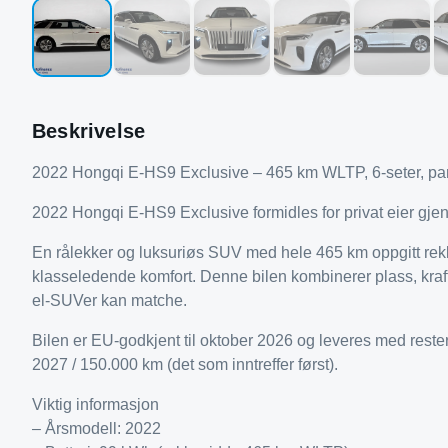
Beskrivelse
2022 Hongqi E-HS9 Exclusive – 465 km WLTP, 6-seter, pano
2022 Hongqi E-HS9 Exclusive formidles for privat eier gj
En rålekker og luksuriøs SUV med hele 465 km oppgitt rek
klasseledende komfort. Denne bilen kombinerer plass, kraft
el-SUVer kan matche.
Bilen er EU-godkjent til oktober 2026 og leveres med restere
2027 / 150.000 km (det som inntreffer først).
Viktig informasjon
– Årsmodell: 2022