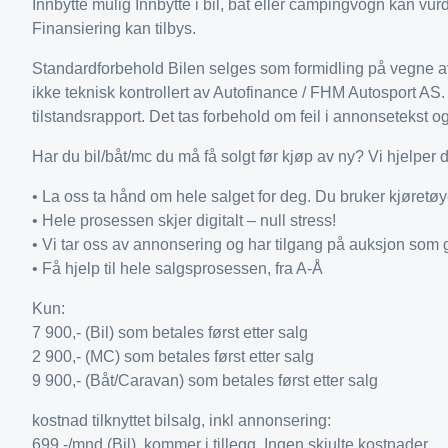
Innbytte mulig Innbytte i bil, båt eller campingvogn kan vurd
Finansiering kan tilbys.
Standardforbehold Bilen selges som formidling på vegne av pr
ikke teknisk kontrollert av Autofinance / FHM Autosport AS
tilstandsrapport. Det tas forbehold om feil i annonsetekst og 
Har du bil/båt/mc du må få solgt før kjøp av ny? Vi hjelper 
• La oss ta hånd om hele salget for deg. Du bruker kjøretøy
• Hele prosessen skjer digitalt – null stress!
• Vi tar oss av annonsering og har tilgang på auksjon som 
• Få hjelp til hele salgsprosessen, fra A-Å
Kun:
7 900,- (Bil) som betales først etter salg
2 900,- (MC) som betales først etter salg
9 900,- (Båt/Caravan) som betales først etter salg
kostnad tilknyttet bilsalg, inkl annonsering:
699,-/mnd (Bil) kommer i tillegg. Ingen skjulte kostnader.